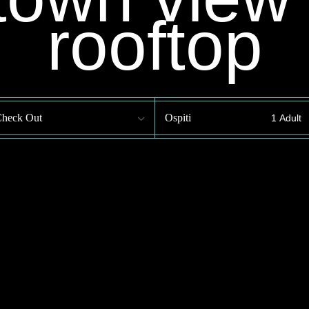
rooftop
heck Out
Ospiti